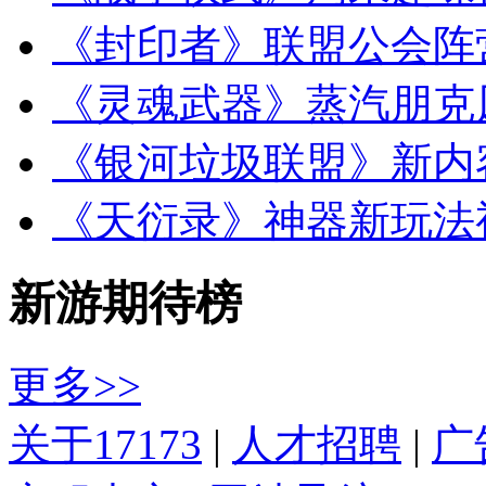
《封印者》联盟公会阵
《灵魂武器》蒸汽朋克
《银河垃圾联盟》新内
《天衍录》神器新玩法
新游期待榜
更多>>
关于17173
|
人才招聘
|
广