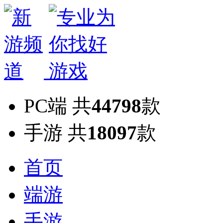
PC端
共
44798
款
手游
共
18097
款
首页
端游
手游