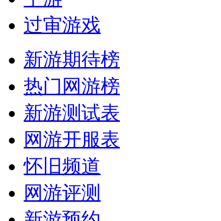
过审游戏
新游期待榜
热门网游榜
新游测试表
网游开服表
怀旧频道
网游评测
新游预约