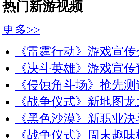
热门新游视频
更多>>
《雷霆行动》游戏宣传
《决斗英雄》游戏宣传
《侵蚀角斗场》抢先测
《战争仪式》新地图龙
《黑色沙漠》新职业决
《战争仪式》周末趣味