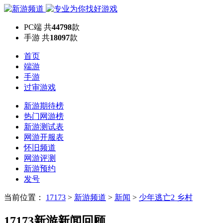
PC端
共
44798
款
手游
共
18097
款
首页
端游
手游
过审游戏
新游期待榜
热门网游榜
新游测试表
网游开服表
怀旧频道
网游评测
新游预约
发号
当前位置：
17173
>
新游频道
>
新闻
>
少年逃亡2 乡村
17173新游新闻回顾