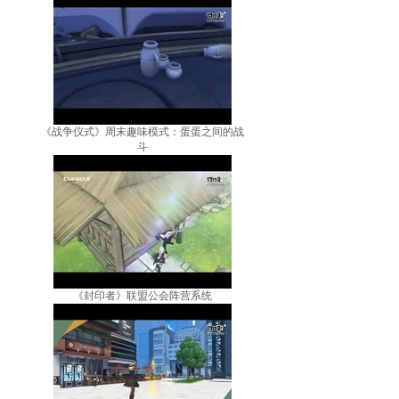
《战争仪式》周末趣味模式：蛋蛋之间的战
斗
《封印者》联盟公会阵营系统