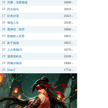
15
升腾：无限领域
20669
16
烈火战马
20619
17
红色沙漠
20423
18
领地人生
20240
19
黑神话：悟空
18866
20
怪物猎人世界
18655
21
影子战场
18625
22
上古卷轴OL
18370
23
逃离塔科夫
18109
24
阿佩尔物语
18084
25
DokeV
17724
×