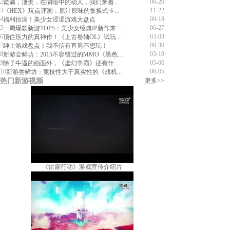
2
08-20
诡谲，凄美，在阴暗中的动人，我们来看...
3
11-22
《HEX》玩点评测：原汁原味的集换式卡...
4
09-18
福利拉满！美少女涩涩游戏大盘点
5
06-27
一周爆款新游TOP5：美少女经典IP新作来...
6
03-03
顶住压力的真神作！《上古卷轴OL》试玩...
7
08-30
绅士游戏盘点！我不信有直男不想玩！
8
03-19
新游尝鲜坊：2015不容错过的MMO《黑色...
9
05-06
除了牛逼的画面外，《虚幻争霸》还有什...
10
06-05
新游尝鲜坊：竞技性大于真实性的《战机...
热门新游视频
更多>>
《雷霆行动》游戏宣传介绍片