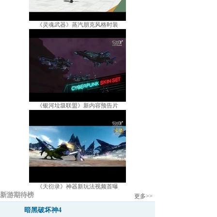
《灵魂武器》蒸汽朋克风格时装
《银河垃圾联盟》新内容预告片
《天衍录》神器新玩法视频首曝
新游期待榜
更多>>
暗黑破坏神4