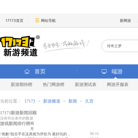
17173首页
网站导航
新网游
首页
端游
新游期待榜
热门网游榜
新游测试表
网游开服表
当前位置：
17173
>
新游频道
>
新闻
>
久宫
17173新游新闻回顾
没有符合条件的数据
游戏新闻排行榜
周
月
1
08-10
抱歉!狙击手在这真能为所欲为 最好玩的...