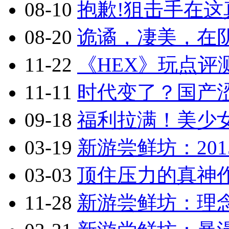
08-10
抱歉!狙击手在这真
08-20
诡谲，凄美，在阴
11-22
《HEX》玩点评
11-11
时代变了？国产涩
09-18
福利拉满！美少
03-19
新游尝鲜坊：201
03-03
顶住压力的真神作
11-28
新游尝鲜坊：理念