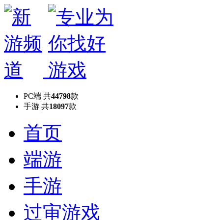
PC端
共
44798
款
手游
共
18097
款
首页
端游
手游
过审游戏