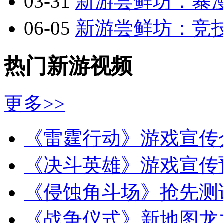
03-31
新游尝鲜坊：暴漫乱
06-05
新游尝鲜坊：竞技
热门新游视频
更多>>
《雷霆行动》游戏宣传
《决斗英雄》游戏宣传
《侵蚀角斗场》抢先测
《战争仪式》新地图龙