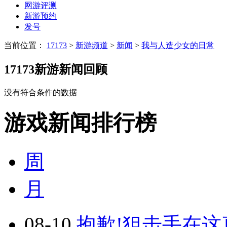
网游评测
新游预约
发号
当前位置：
17173
>
新游频道
>
新闻
>
我与人造少女的日常
17173新游新闻回顾
没有符合条件的数据
游戏新闻排行榜
周
月
08-10
抱歉!狙击手在这真