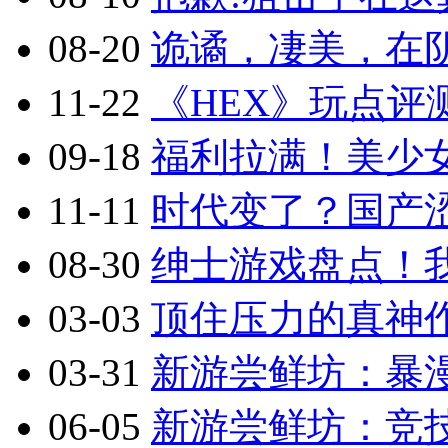
08-20
诡谲，凄美，在阴
11-22
《HEX》玩点评
09-18
福利拉满！美少
11-11
时代变了？国产涩
08-30
绅士游戏盘点！
03-03
顶住压力的真神作
03-31
新游尝鲜坊：暴漫乱
06-05
新游尝鲜坊：竞技