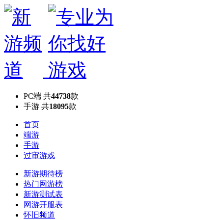
PC端
共
44738
款
手游
共
18095
款
首页
端游
手游
过审游戏
新游期待榜
热门网游榜
新游测试表
网游开服表
怀旧频道