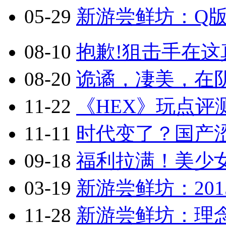
05-29
新游尝鲜坊：Q版2.
08-10
抱歉!狙击手在这真
08-20
诡谲，凄美，在阴
11-22
《HEX》玩点评
11-11
时代变了？国产涩
09-18
福利拉满！美少
03-19
新游尝鲜坊：201
11-28
新游尝鲜坊：理念