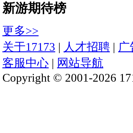
新游期待榜
更多>>
关于17173
|
人才招聘
|
广
客服中心
|
网站导航
Copyright © 2001-2026 1717