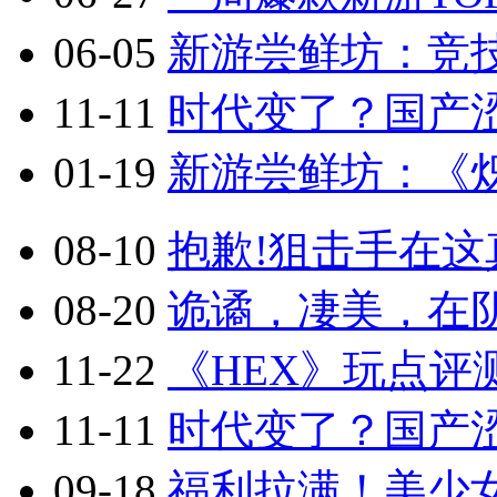
06-05
新游尝鲜坊：竞技
11-11
时代变了？国产涩
01-19
新游尝鲜坊：《炽
08-10
抱歉!狙击手在这真
08-20
诡谲，凄美，在阴
11-22
《HEX》玩点评
11-11
时代变了？国产涩
09-18
福利拉满！美少