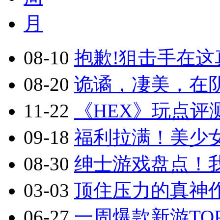
月
08-10
抱歉!狙击手在这真
08-20
诡谲，凄美，在阴
11-22
《HEX》玩点评
09-18
福利拉满！美少
08-30
绅士游戏盘点！
03-03
顶住压力的真神作
06-27
一周爆款新游TOP