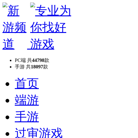
PC端
共
44798
款
手游
共
18097
款
首页
端游
手游
过审游戏