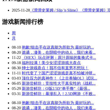
2025-11-28
《滑滑史莱姆 / Slip 'n Slime》《滑滑史莱
游戏新闻排行榜
周
月
08-10
抱歉!狙击手在这真能为所欲为 最好玩的...
08-20
诡谲，凄美，在阴暗中的动人，我们来看...
11-22
《HEX》玩点评测：原汁原味的集换式卡...
09-18
福利拉满！美少女涩涩游戏大盘点
08-30
绅士游戏盘点！我不信有直男不想玩！
11-11
时代变了？国产涩涩游戏是真不怕被冲呀...
03-03
顶住压力的真神作！《上古卷轴OL》试玩...
06-05
新游尝鲜坊：竞技性大于真实性的《战机...
05-29
新游尝鲜坊：Q版2.5D“单手撸”《最强...
03-31
新游尝鲜坊：暴漫乱入！2.5D网游《不败...
08-10
抱歉!狙击手在这真能为所欲为 最好玩的...
08-20
诡谲，凄美，在阴暗中的动人，我们来看...