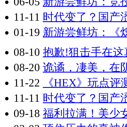
06-05
新游尝鲜坊：竞技
11-11
时代变了？国产涩
01-19
新游尝鲜坊：《炽
08-10
抱歉!狙击手在这真
08-20
诡谲，凄美，在阴
11-22
《HEX》玩点评
11-11
时代变了？国产涩
09-18
福利拉满！美少