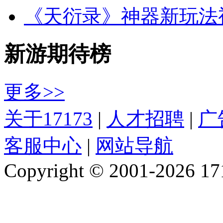
《天衍录》神器新玩法
新游期待榜
更多>>
关于17173
|
人才招聘
|
广
客服中心
|
网站导航
Copyright © 2001-2026 1717