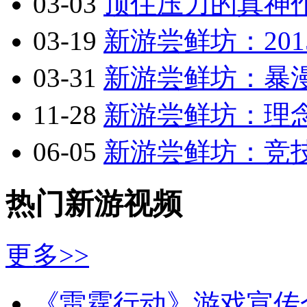
03-03
顶住压力的真神作
03-19
新游尝鲜坊：201
03-31
新游尝鲜坊：暴漫乱
11-28
新游尝鲜坊：理念
06-05
新游尝鲜坊：竞技
热门新游视频
更多>>
《雷霆行动》游戏宣传