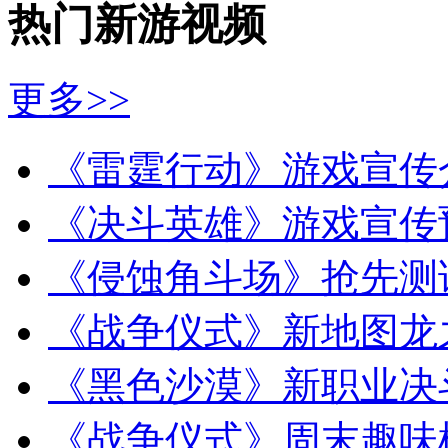
热门新游视频
更多>>
《雷霆行动》游戏宣传
《决斗英雄》游戏宣传
《侵蚀角斗场》抢先测
《战争仪式》新地图龙
《黑色沙漠》新职业决
《战争仪式》周末趣味