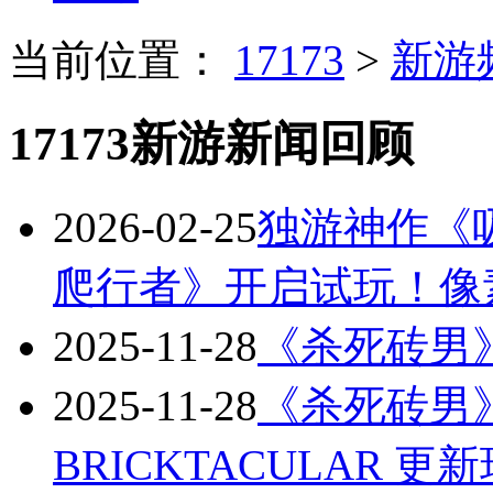
当前位置：
17173
>
新游
17173新游新闻回顾
2026-02-25
独游神作《
爬行者》开启试玩！像
2025-11-28
《杀死砖男
2025-11-28
《杀死砖男》《K
BRICKTACULAR 更