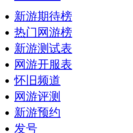
新游期待榜
热门网游榜
新游测试表
网游开服表
怀旧频道
网游评测
新游预约
发号