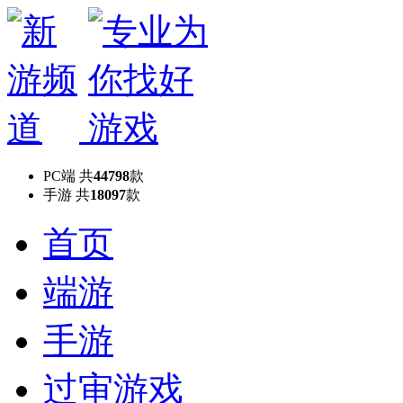
PC端
共
44798
款
手游
共
18097
款
首页
端游
手游
过审游戏