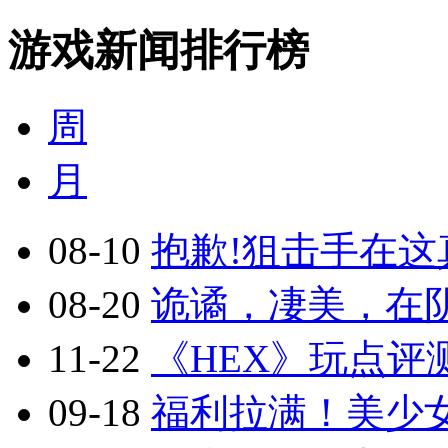
游戏新闻排行榜
周
月
08-10
抱歉!狙击手在这真
08-20
诡谲，凄美，在阴
11-22
《HEX》玩点评
09-18
福利拉满！美少