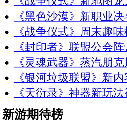
《战争仪式》新地图龙
《黑色沙漠》新职业决
《战争仪式》周末趣味
《封印者》联盟公会阵
《灵魂武器》蒸汽朋克
《银河垃圾联盟》新内
《天衍录》神器新玩法
新游期待榜