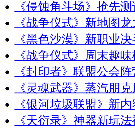
《侵蚀角斗场》抢先测
《战争仪式》新地图龙
《黑色沙漠》新职业决
《战争仪式》周末趣味
《封印者》联盟公会阵
《灵魂武器》蒸汽朋克
《银河垃圾联盟》新内
《天衍录》神器新玩法