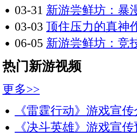
03-31
新游尝鲜坊：暴漫乱
03-03
顶住压力的真神作
06-05
新游尝鲜坊：竞技
热门新游视频
更多>>
《雷霆行动》游戏宣传
《决斗英雄》游戏宣传