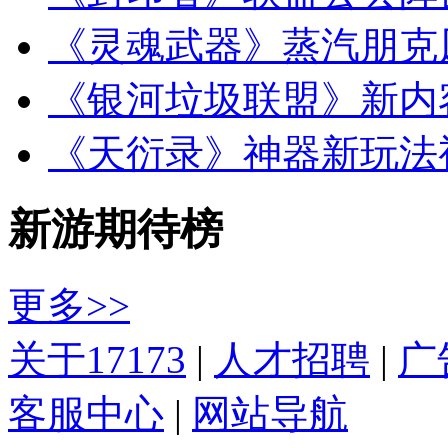
《灵魂武器》蒸汽朋克
《银河垃圾联盟》新内
《天衍录》神器新玩法
新游期待榜
更多>>
关于17173
|
人才招聘
|
广
客服中心
|
网站导航