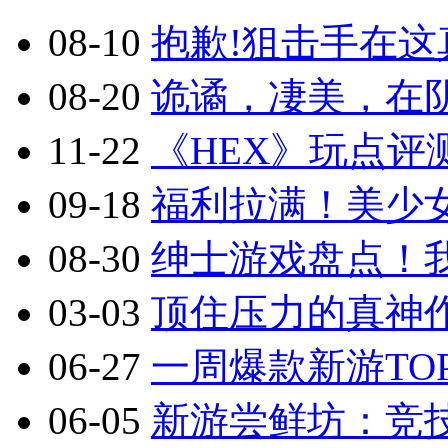
08-10
抱歉!狙击手在这真
08-20
诡谲，凄美，在阴
11-22
《HEX》玩点评
09-18
福利拉满！美少
08-30
绅士游戏盘点！
03-03
顶住压力的真神作
06-27
一周爆款新游TOP
06-05
新游尝鲜坊：竞技