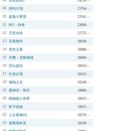
08
生死狙击2
24250
09
BBQ计划
23764
10
超激斗梦境
23541
11
MU：传奇
23008
12
天堂永恒
22755
13
无畏契约
20938
14
堡垒之夜
20888
15
升腾：无限领域
20669
16
烈火战马
20619
17
红色沙漠
20423
18
领地人生
20240
19
黑神话：悟空
18866
20
怪物猎人世界
18655
21
影子战场
18625
22
上古卷轴OL
18370
23
逃离塔科夫
18109