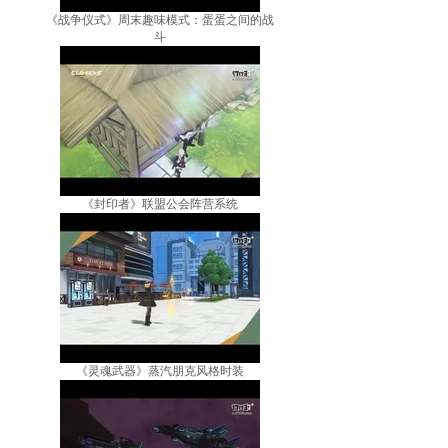
《战争仪式》周末趣味模式：蛋蛋之间的战
斗
《封印者》联盟公会阵营系统
《灵魂武器》蒸汽朋克风格时装