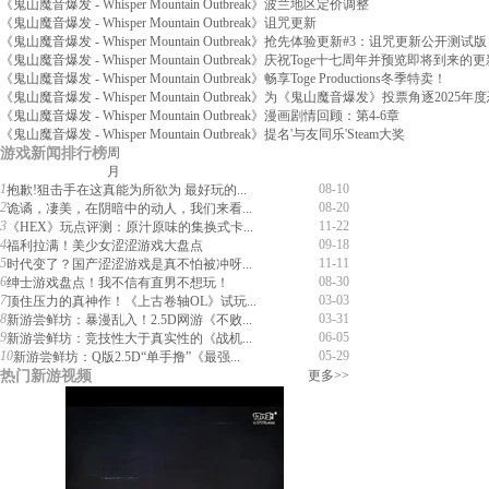
《鬼山魔音爆发 - Whisper Mountain Outbreak》波兰地区定价调整
《鬼山魔音爆发 - Whisper Mountain Outbreak》诅咒更新
《鬼山魔音爆发 - Whisper Mountain Outbreak》抢先体验更新#3：诅咒更新公开测试版
《鬼山魔音爆发 - Whisper Mountain Outbreak》庆祝Toge十七周年并预览即将到来的
《鬼山魔音爆发 - Whisper Mountain Outbreak》畅享Toge Productions冬季特卖！
《鬼山魔音爆发 - Whisper Mountain Outbreak》为《鬼山魔音爆发》投票角逐202
《鬼山魔音爆发 - Whisper Mountain Outbreak》漫画剧情回顾：第4-6章
《鬼山魔音爆发 - Whisper Mountain Outbreak》提名'与友同乐'Steam大奖
游戏新闻排行榜
周
月
1
08-10
抱歉!狙击手在这真能为所欲为 最好玩的...
2
08-20
诡谲，凄美，在阴暗中的动人，我们来看...
3
11-22
《HEX》玩点评测：原汁原味的集换式卡...
4
09-18
福利拉满！美少女涩涩游戏大盘点
5
11-11
时代变了？国产涩涩游戏是真不怕被冲呀...
6
08-30
绅士游戏盘点！我不信有直男不想玩！
7
03-03
顶住压力的真神作！《上古卷轴OL》试玩...
8
03-31
新游尝鲜坊：暴漫乱入！2.5D网游《不败...
9
06-05
新游尝鲜坊：竞技性大于真实性的《战机...
10
05-29
新游尝鲜坊：Q版2.5D“单手撸”《最强...
热门新游视频
更多>>