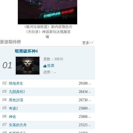
《银河垃圾联盟》新内容预告片
《天衍录》神器新玩法视频首
曝
新游期待榜
更多>>
暗黑破坏神4
票数：30818
01
投票
趋势：
02
绝地求生
29189
03
九阴真经2
28434
04
黑色沙漠
26730
05
奇迹2
25880
06
神佑
25806
07
失落的方舟
25525