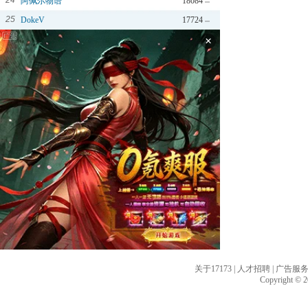
24
阿佩尔物语
18084
25
DokeV
17724
×
关于17173
|
人才招聘
|
广告服
Copyright © 20