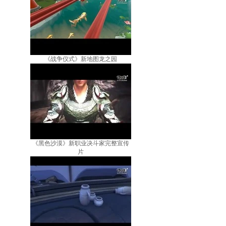
《战争仪式》新地图龙之园
《黑色沙漠》新职业决斗家完整宣传
片