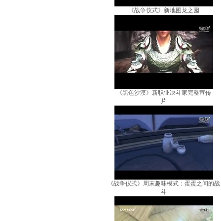
《战争仪式》新地图龙之园
《黑色沙漠》新职业决斗家完整宣传
片
《战争仪式》周末趣味模式：蛋蛋之间的战
斗