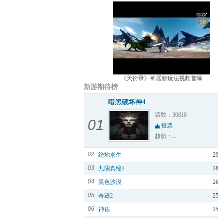
《天衍录》神器新玩法视频首曝
新游期待榜
暗黑破坏神4
票数：30818
01
投票
趋势：
02
绝地求生
2
03
九阴真经2
2
04
黑色沙漠
2
05
奇迹2
2
06
神佑
2