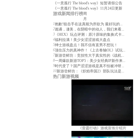
《一意孤行 The blood's way》短暂请假公告
《一意孤行 The blood's way》11月24日更新
游戏新闻排行榜
周
月
1
抱歉!狙击手在这真能为所欲为 最好玩的...
2
诡谲，凄美，在阴暗中的动人，我们来看...
3
《HEX》玩点评测：原汁原味的集换式卡...
4
福利拉满！美少女涩涩游戏大盘点
5
绅士游戏盘点！我不信有直男不想玩！
6
顶住压力的真神作！《上古卷轴OL》试玩...
7
新游尝鲜坊：竞技性大于真实性的《战机...
8
一周爆款新游TOP5：美少女经典IP新作来...
9
时代变了？国产涩涩游戏是真不怕被冲呀...
10
新游尝鲜坊：《炽焰帝国2》部队玩法是...
热门新游视频
《雷霆行动》游戏宣传介绍片