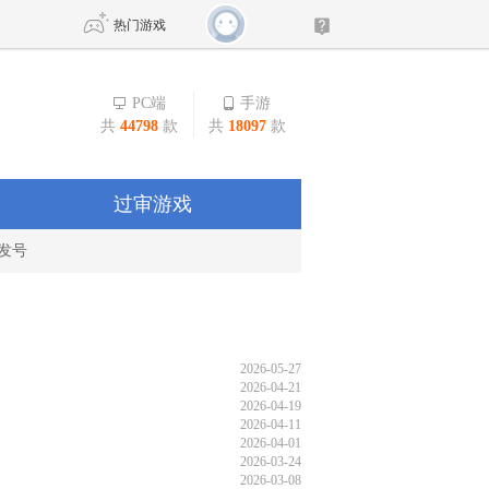
热门游戏
PC端
手游
共
44798
款
共
18097
款
DNF
传奇4
剑网3旗舰版
新天龙八部
过审游戏
发号
自由
诛仙世界
新仙侠5
2026-05-27
2026-04-21
2026-04-19
2026-04-11
2026-04-01
2026-03-24
2026-03-08