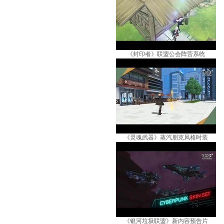
《封印者》联盟公会阵营系统
《灵魂武器》蒸汽朋克风格时装
《银河垃圾联盟》新内容预告片