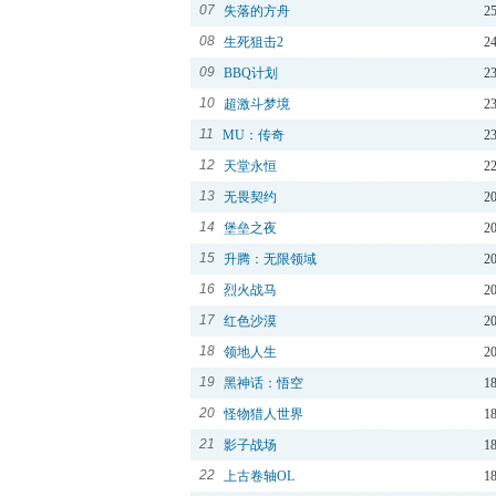
07
失落的方舟
2
08
生死狙击2
2
09
BBQ计划
2
10
超激斗梦境
2
11
MU：传奇
2
12
天堂永恒
2
13
无畏契约
2
14
堡垒之夜
2
15
升腾：无限领域
2
16
烈火战马
2
17
红色沙漠
2
18
领地人生
2
19
黑神话：悟空
1
20
怪物猎人世界
1
21
影子战场
1
22
上古卷轴OL
1