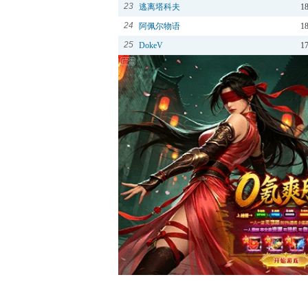
23
逃离塔科夫
1
24
阿佩尔物语
1
25
DokeV
1