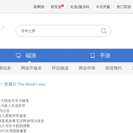
新网游
新页游
礼包/激活码
今日开服
热门页游
魔兽
天堂
端游
手游
测试表
网游开服表
怀旧频道
网游评测
新游预约
王权与
一意孤行 The blood's way
- 训练关卡优化与关卡修复
 修复关卡敌人生成异常
考与公告
0 - 敌人逻辑异常修复
.31 - 修复低血量无法释放强力攻击
23 - 敌人与关卡机制调整
 - BOSS火球残留修复