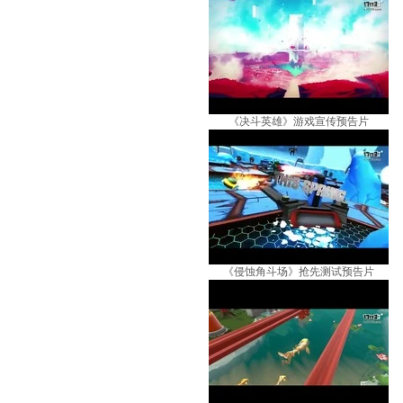
《决斗英雄》游戏宣传预告片
《侵蚀角斗场》抢先测试预告片