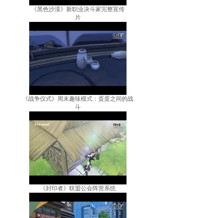
《黑色沙漠》新职业决斗家完整宣传
片
《战争仪式》周末趣味模式：蛋蛋之间的战
斗
《封印者》联盟公会阵营系统