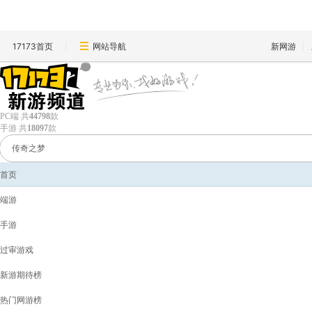
17173首页
网站导航
新网游
PC端
共
44798
款
手游
共
18097
款
首页
端游
手游
过审游戏
新游期待榜
热门网游榜