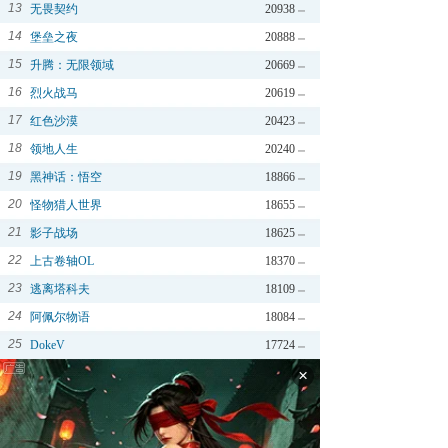
13
无畏契约
20938
14
堡垒之夜
20888
15
升腾：无限领域
20669
16
烈火战马
20619
17
红色沙漠
20423
18
领地人生
20240
19
黑神话：悟空
18866
20
怪物猎人世界
18655
21
影子战场
18625
22
上古卷轴OL
18370
23
逃离塔科夫
18109
24
阿佩尔物语
18084
25
DokeV
17724
×