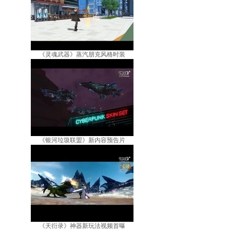
《灵魂武器》蒸汽朋克风格时装
《银河垃圾联盟》新内容预告片
《天衍录》神器新玩法视频首曝