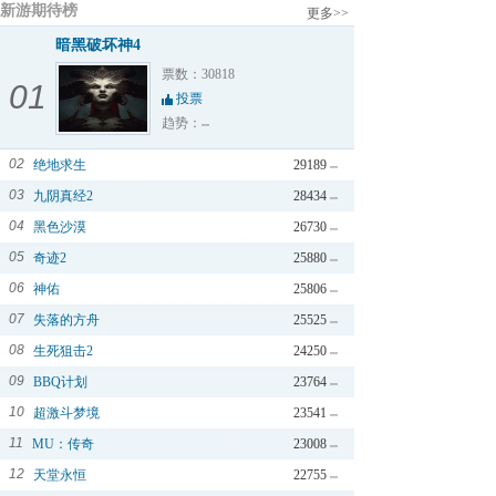
新游期待榜
更多>>
暗黑破坏神4
票数：30818
01
投票
趋势：
02
绝地求生
29189
03
九阴真经2
28434
04
黑色沙漠
26730
05
奇迹2
25880
06
神佑
25806
07
失落的方舟
25525
08
生死狙击2
24250
09
BBQ计划
23764
10
超激斗梦境
23541
11
MU：传奇
23008
12
天堂永恒
22755