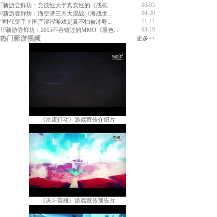
7
06-05
新游尝鲜坊：竞技性大于真实性的《战机...
8
04-20
新游尝鲜坊：海空潜三方大混战《海战世...
9
11-11
时代变了？国产涩涩游戏是真不怕被冲呀...
10
03-19
新游尝鲜坊：2015不容错过的MMO《黑色...
热门新游视频
更多>>
《雷霆行动》游戏宣传介绍片
《决斗英雄》游戏宣传预告片