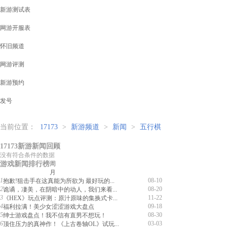
新游测试表
网游开服表
怀旧频道
网游评测
新游预约
发号
当前位置：
17173
>
新游频道
>
新闻
>
五行棋
17173新游新闻回顾
没有符合条件的数据
游戏新闻排行榜
周
月
1
08-10
抱歉!狙击手在这真能为所欲为 最好玩的...
2
08-20
诡谲，凄美，在阴暗中的动人，我们来看...
3
11-22
《HEX》玩点评测：原汁原味的集换式卡...
4
09-18
福利拉满！美少女涩涩游戏大盘点
5
08-30
绅士游戏盘点！我不信有直男不想玩！
6
03-03
顶住压力的真神作！《上古卷轴OL》试玩...