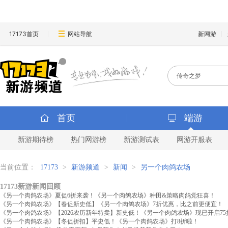
17173首页
网站导航
新网游
首页
端游
新游期待榜
热门网游榜
新游测试表
网游开服表
当前位置：
17173
>
新游频道
>
新闻
>
另一个肉鸽农场
17173新游新闻回顾
《另一个肉鸽农场》夏促6折来袭！《另一个肉鸽农场》种田&策略肉鸽党狂喜！
《另一个肉鸽农场》【春促新史低】《另一个肉鸽农场》7折优惠，比之前更便宜！
《另一个肉鸽农场》【2026农历新年特卖】新史低！《另一个肉鸽农场》现已开启75
《另一个肉鸽农场》【冬促折扣】平史低！《另一个肉鸽农场》打8折啦！