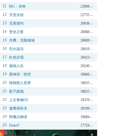
11
MU：传奇
23008
12
天堂永恒
22755
13
无畏契约
20938
14
堡垒之夜
20888
15
升腾：无限领域
20669
16
烈火战马
20619
17
红色沙漠
20423
18
领地人生
20240
19
黑神话：悟空
18866
20
怪物猎人世界
18655
21
影子战场
18625
22
上古卷轴OL
18370
23
逃离塔科夫
18109
24
阿佩尔物语
18084
25
DokeV
17724
×