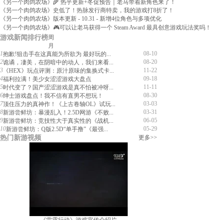
《另一个肉鸽农场》🌾 热乎更新+冬促预告｜老马带着新角色来了！
《另一个肉鸽农场》史低了！热脉发行商特卖，我的游戏打8折了！
《另一个肉鸽农场》版本更新 - 10.31 - 新增4位角色与多项优化
《另一个肉鸽农场》🎮可以让老马获得一个 Steam Award 最具创意游戏玩法奖吗！
游戏新闻排行榜
周
月
1
08-10
抱歉!狙击手在这真能为所欲为 最好玩的...
2
08-20
诡谲，凄美，在阴暗中的动人，我们来看...
3
11-22
《HEX》玩点评测：原汁原味的集换式卡...
4
09-18
福利拉满！美少女涩涩游戏大盘点
5
11-11
时代变了？国产涩涩游戏是真不怕被冲呀...
6
08-30
绅士游戏盘点！我不信有直男不想玩！
7
03-03
顶住压力的真神作！《上古卷轴OL》试玩...
8
03-31
新游尝鲜坊：暴漫乱入！2.5D网游《不败...
9
06-05
新游尝鲜坊：竞技性大于真实性的《战机...
10
05-29
新游尝鲜坊：Q版2.5D“单手撸”《最强...
热门新游视频
更多>>