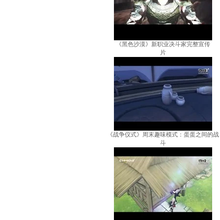
《黑色沙漠》新职业决斗家完整宣传
片
《战争仪式》周末趣味模式：蛋蛋之间的战
斗