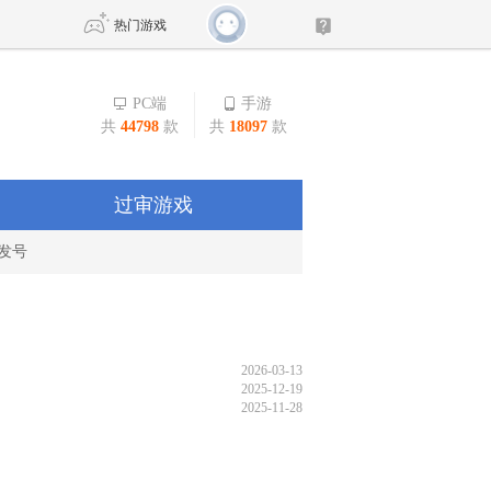
热门游戏
PC端
手游
共
44798
款
共
18097
款
DNF
传奇4
剑网3旗舰版
新天龙八部
过审游戏
发号
自由
诛仙世界
新仙侠5
2026-03-13
2025-12-19
2025-11-28