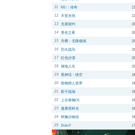
11
MU：传奇
2
12
天堂永恒
2
13
无畏契约
2
14
堡垒之夜
2
15
升腾：无限领域
2
16
烈火战马
2
17
红色沙漠
2
18
领地人生
2
19
黑神话：悟空
1
20
怪物猎人世界
1
21
影子战场
1
22
上古卷轴OL
1
23
逃离塔科夫
1
24
阿佩尔物语
1
25
DokeV
1