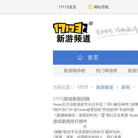
17173首页
网站导航
首页
新游期待榜
热门网游榜
新游
当前位置：
17173
>
新游频道
>
新闻
>
17173新游新闻回顾
Steam天天治愈游戏节今日开启！500+解压神作! 
9块不到! 10+款Steam放置挂机”特别好评“冬促特惠
《麦穗镇物语：放置好时光》🏆 我们正在角逐 Steam
游戏新闻排行榜
周
月
1
抱歉!狙击手在这真能为所欲为 最好玩的...
2
诡谲，凄美，在阴暗中的动人，我们来看...