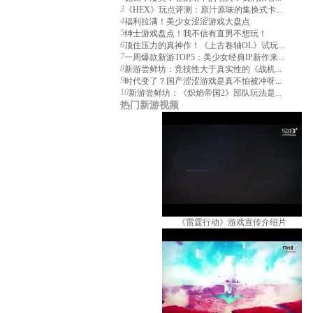
3
《HEX》玩点评测：原汁原味的集换式卡...
4
福利拉满！美少女涩涩游戏大盘点
5
绅士游戏盘点！我不信有直男不想玩！
6
顶住压力的真神作！《上古卷轴OL》试玩...
7
一周爆款新游TOP5：美少女经典IP新作来...
8
新游尝鲜坊：竞技性大于真实性的《战机...
9
时代变了？国产涩涩游戏是真不怕被冲呀...
10
新游尝鲜坊：《炽焰帝国2》部队玩法是...
热门新游视频
《雷霆行动》游戏宣传介绍片