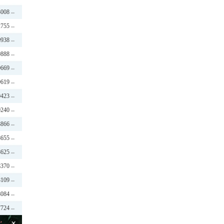
3008
2755
0938
0888
0669
0619
0423
0240
8866
8655
8625
8370
8109
8084
7724
×