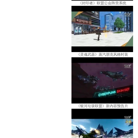
《封印者》联盟公会阵营系统
《灵魂武器》蒸汽朋克风格时装
《银河垃圾联盟》新内容预告片