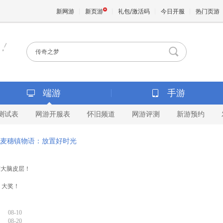
新网游
新页游
礼包/激活码
今日开服
热门页游
魔兽
天堂
端游
手游
测试表
网游开服表
怀旧频道
网游评测
新游预约
王权与
麦穗镇物语：放置好时光
按摩大脑皮层！
 大奖！
08-10
08-20