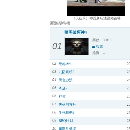
《天衍录》神器新玩法视频首曝
新游期待榜
暗黑破坏神4
票数：30818
01
投票
趋势：
02
绝地求生
2
03
九阴真经2
2
04
黑色沙漠
2
05
奇迹2
2
06
神佑
2
07
失落的方舟
2
08
生死狙击2
2
09
BBQ计划
2
10
超激斗梦境
2