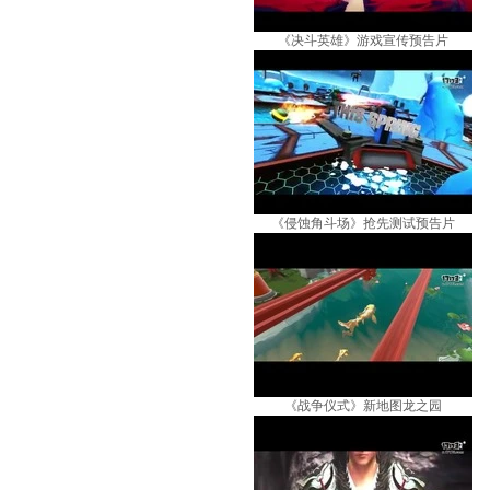
《决斗英雄》游戏宣传预告片
《侵蚀角斗场》抢先测试预告片
《战争仪式》新地图龙之园