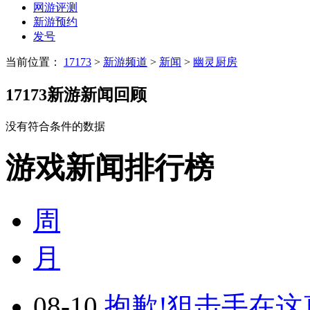
网游评测
新游预约
发号
当前位置：
17173
>
新游频道
>
新闻
>
幽灵厨房
17173新游新闻回顾
没有符合条件的数据
游戏新闻排行榜
周
月
08-10
抱歉!狙击手在这真