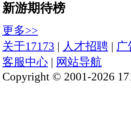
新游期待榜
更多>>
关于17173
|
人才招聘
|
广
客服中心
|
网站导航
Copyright © 2001-2026 1717