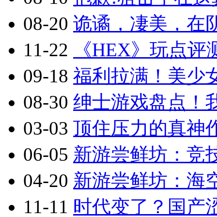
08-20
诡谲，凄美，在阴
11-22
《HEX》玩点评
09-18
福利拉满！美少
08-30
绅士游戏盘点！
03-03
顶住压力的真神作
06-05
新游尝鲜坊：竞技
04-20
新游尝鲜坊：海空
11-11
时代变了？国产涩