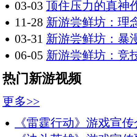
03-03
顶住压力的真神作
11-28
新游尝鲜坊：理念
03-31
新游尝鲜坊：暴漫乱
06-05
新游尝鲜坊：竞技
热门新游视频
更多>>
《雷霆行动》游戏宣传