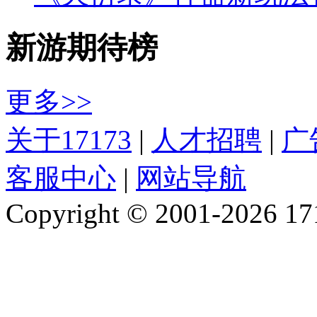
新游期待榜
更多>>
关于17173
|
人才招聘
|
广
客服中心
|
网站导航
Copyright © 2001-2026 1717