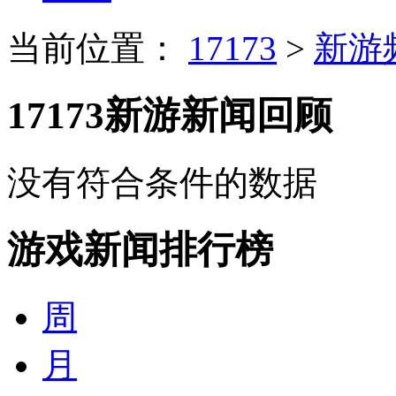
当前位置：
17173
>
新游
17173新游新闻回顾
没有符合条件的数据
游戏新闻排行榜
周
月