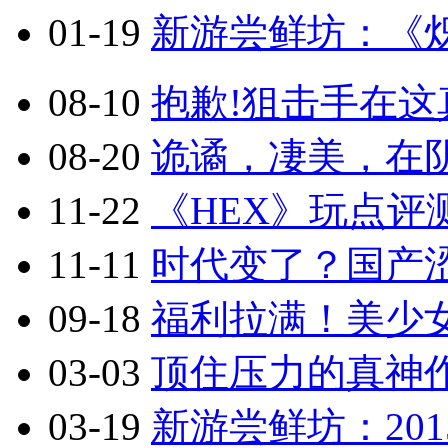
01-19
新游尝鲜坊：《炽
08-10
抱歉!狙击手在这真
08-20
诡谲，凄美，在阴
11-22
《HEX》玩点评
11-11
时代变了？国产涩
09-18
福利拉满！美少
03-03
顶住压力的真神作
03-19
新游尝鲜坊：201