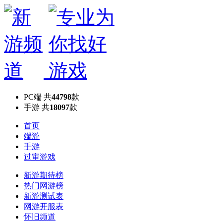
PC端
共
44798
款
手游
共
18097
款
首页
端游
手游
过审游戏
新游期待榜
热门网游榜
新游测试表
网游开服表
怀旧频道