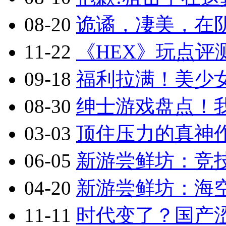
08-20
诡谲，凄美，在阴
11-22
《HEX》玩点评
09-18
福利拉满！美少
08-30
绅士游戏盘点！
03-03
顶住压力的真神作
06-05
新游尝鲜坊：竞技
04-20
新游尝鲜坊：海空
11-11
时代变了？国产涩