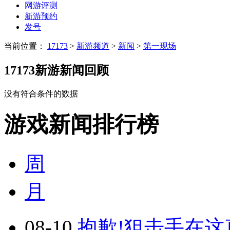
网游评测
新游预约
发号
当前位置：
17173
>
新游频道
>
新闻
>
第一现场
17173新游新闻回顾
没有符合条件的数据
游戏新闻排行榜
周
月
08-10
抱歉!狙击手在这真