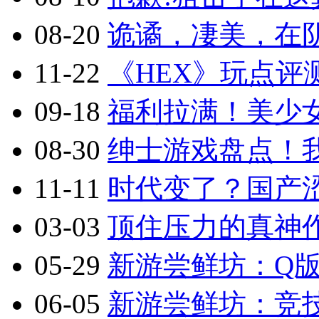
08-20
诡谲，凄美，在阴
11-22
《HEX》玩点评
09-18
福利拉满！美少
08-30
绅士游戏盘点！
11-11
时代变了？国产涩
03-03
顶住压力的真神作
05-29
新游尝鲜坊：Q版2.
06-05
新游尝鲜坊：竞技