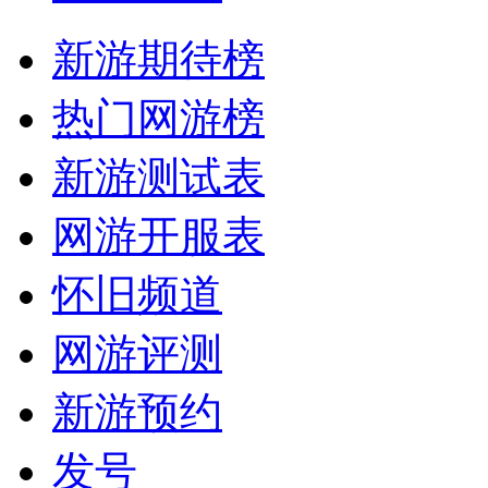
新游期待榜
热门网游榜
新游测试表
网游开服表
怀旧频道
网游评测
新游预约
发号