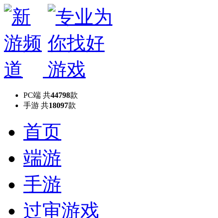
PC端
共
44798
款
手游
共
18097
款
首页
端游
手游
过审游戏