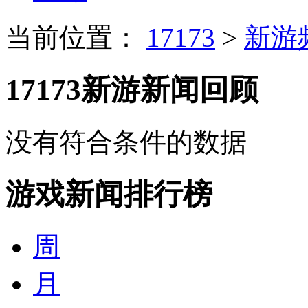
当前位置：
17173
>
新游
17173新游新闻回顾
没有符合条件的数据
游戏新闻排行榜
周
月