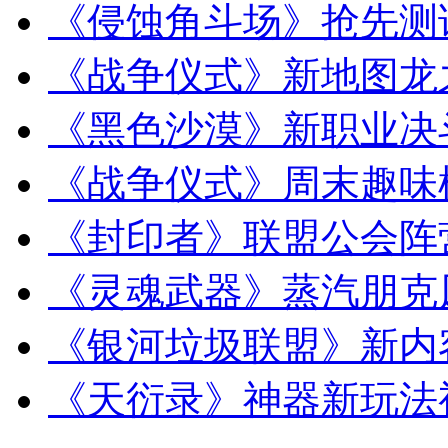
《侵蚀角斗场》抢先测
《战争仪式》新地图龙
《黑色沙漠》新职业决
《战争仪式》周末趣味
《封印者》联盟公会阵
《灵魂武器》蒸汽朋克
《银河垃圾联盟》新内
《天衍录》神器新玩法