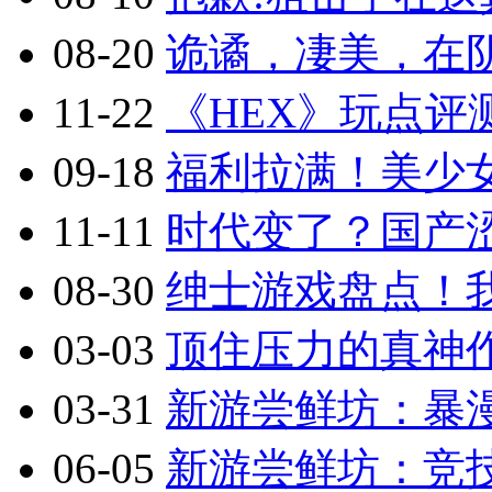
08-20
诡谲，凄美，在阴
11-22
《HEX》玩点评
09-18
福利拉满！美少
11-11
时代变了？国产涩
08-30
绅士游戏盘点！
03-03
顶住压力的真神作
03-31
新游尝鲜坊：暴漫乱
06-05
新游尝鲜坊：竞技