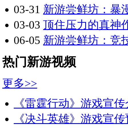
03-31
新游尝鲜坊：暴漫乱
03-03
顶住压力的真神作
06-05
新游尝鲜坊：竞技
热门新游视频
更多>>
《雷霆行动》游戏宣传
《决斗英雄》游戏宣传