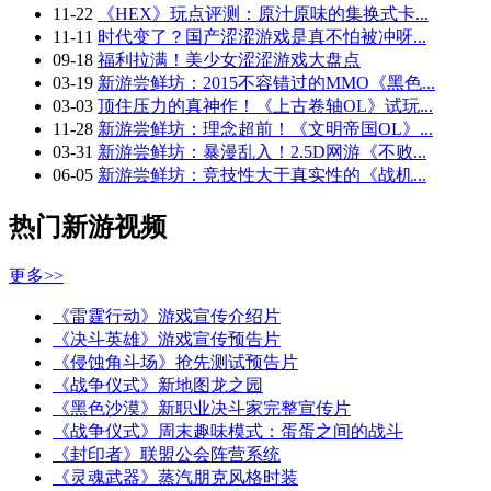
11-22
《HEX》玩点评测：原汁原味的集换式卡...
11-11
时代变了？国产涩涩游戏是真不怕被冲呀...
09-18
福利拉满！美少女涩涩游戏大盘点
03-19
新游尝鲜坊：2015不容错过的MMO《黑色...
03-03
顶住压力的真神作！《上古卷轴OL》试玩...
11-28
新游尝鲜坊：理念超前！《文明帝国OL》...
03-31
新游尝鲜坊：暴漫乱入！2.5D网游《不败...
06-05
新游尝鲜坊：竞技性大于真实性的《战机...
热门新游视频
更多>>
《雷霆行动》游戏宣传介绍片
《决斗英雄》游戏宣传预告片
《侵蚀角斗场》抢先测试预告片
《战争仪式》新地图龙之园
《黑色沙漠》新职业决斗家完整宣传片
《战争仪式》周末趣味模式：蛋蛋之间的战斗
《封印者》联盟公会阵营系统
《灵魂武器》蒸汽朋克风格时装