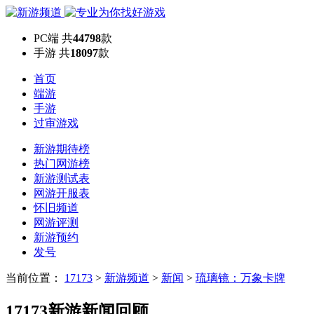
PC端
共
44798
款
手游
共
18097
款
首页
端游
手游
过审游戏
新游期待榜
热门网游榜
新游测试表
网游开服表
怀旧频道
网游评测
新游预约
发号
当前位置：
17173
>
新游频道
>
新闻
>
琉璃镜：万象卡牌
17173新游新闻回顾