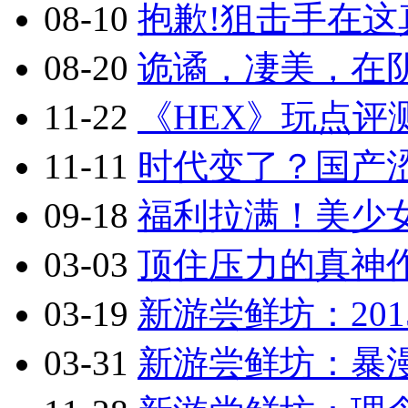
08-10
抱歉!狙击手在这真
08-20
诡谲，凄美，在阴
11-22
《HEX》玩点评
11-11
时代变了？国产涩
09-18
福利拉满！美少
03-03
顶住压力的真神作
03-19
新游尝鲜坊：201
03-31
新游尝鲜坊：暴漫乱