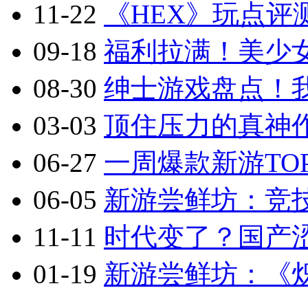
11-22
《HEX》玩点评
09-18
福利拉满！美少
08-30
绅士游戏盘点！
03-03
顶住压力的真神作
06-27
一周爆款新游TOP
06-05
新游尝鲜坊：竞技
11-11
时代变了？国产涩
01-19
新游尝鲜坊：《炽