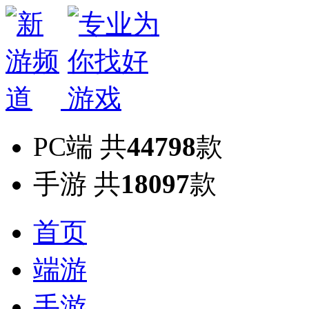
PC端
共
44798
款
手游
共
18097
款
首页
端游
手游