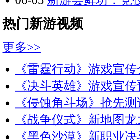
热门新游视频
更多>>
《雷霆行动》游戏宣传
《决斗英雄》游戏宣传
《侵蚀角斗场》抢先测
《战争仪式》新地图龙
《黑色沙漠》新职业决