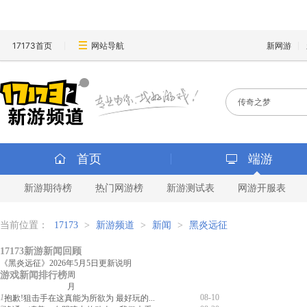
17173首页
网站导航
新网游
首页
端游
新游期待榜
热门网游榜
新游测试表
网游开服表
当前位置：
17173
>
新游频道
>
新闻
>
黑炎远征
17173新游新闻回顾
《黑炎远征》2026年5月5日更新说明
游戏新闻排行榜
周
月
1
08-10
抱歉!狙击手在这真能为所欲为 最好玩的...