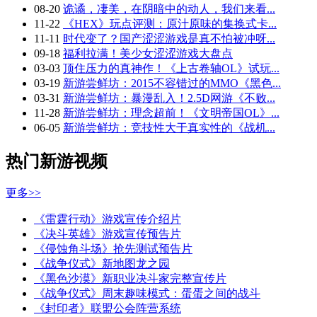
08-20
诡谲，凄美，在阴暗中的动人，我们来看...
11-22
《HEX》玩点评测：原汁原味的集换式卡...
11-11
时代变了？国产涩涩游戏是真不怕被冲呀...
09-18
福利拉满！美少女涩涩游戏大盘点
03-03
顶住压力的真神作！《上古卷轴OL》试玩...
03-19
新游尝鲜坊：2015不容错过的MMO《黑色...
03-31
新游尝鲜坊：暴漫乱入！2.5D网游《不败...
11-28
新游尝鲜坊：理念超前！《文明帝国OL》...
06-05
新游尝鲜坊：竞技性大于真实性的《战机...
热门新游视频
更多>>
《雷霆行动》游戏宣传介绍片
《决斗英雄》游戏宣传预告片
《侵蚀角斗场》抢先测试预告片
《战争仪式》新地图龙之园
《黑色沙漠》新职业决斗家完整宣传片
《战争仪式》周末趣味模式：蛋蛋之间的战斗
《封印者》联盟公会阵营系统