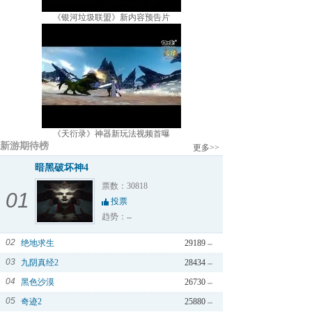
《银河垃圾联盟》新内容预告片
《天衍录》神器新玩法视频首曝
新游期待榜
更多>>
暗黑破坏神4
票数：30818
01
投票
趋势：
02
绝地求生
29189
03
九阴真经2
28434
04
黑色沙漠
26730
05
奇迹2
25880