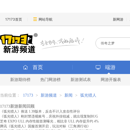
17173首页
网站导航
新网游
首页
端游
新游期待榜
热门网游榜
新游测试表
网游开服表
当前位置：
17173
>
新游频道
>
新闻
>
弧光猎人
17173新游新闻回顾
《弧光猎人》推送 1.39版本，反击不计入攻击性评分
《弧光猎人》刚封禁违规账号，庆祝外挂锐减，就出现复制BUG
芝奇 EXPO ULL 内存性能首测曝光，相比非 ULL 内存提升约 4%
腾讯《弧光猎人》国服首测开启，玩法对标《三角洲行动》