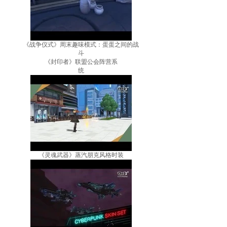
《战争仪式》周末趣味模式：蛋蛋之间的战
斗
《封印者》联盟公会阵营系
统
《灵魂武器》蒸汽朋克风格时装