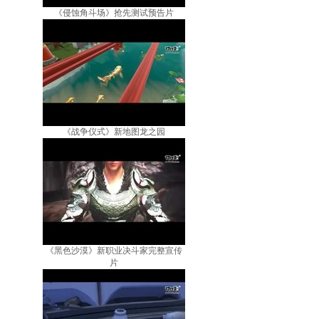
《侵蚀角斗场》抢先测试预告片
《战争仪式》新地图龙之园
《黑色沙漠》新职业决斗家完整宣传
片