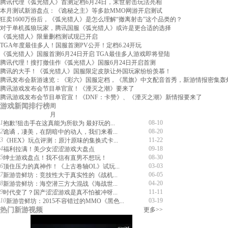
腾讯代理《弧光猎人》首测定档6月24日，末世射击玩法亮相
本月测试新游盘点：《诡秘之主》等多款MMO网游开启测试
狂卖1600万份后，《弧光猎人》是怎么理解“撤离射击”这个品类的？
对于单机孤狼玩家，腾讯国服《弧光猎人》或许是更合适的选择
《弧光猎人》限量删档测试现已开启
TGA年度最佳多人！国服首测PV公开！定档6.24开玩
《弧光猎人》国服首测6月24日开启 TGA最佳多人游戏即将登陆
腾讯代理！搜打撤佳作《弧光猎人》国服6月24日开启首测
腾讯的大手！《弧光猎人》国服限定皮肤让外国玩家纷纷羡慕！
腾讯发布会新游速览：《彩六》国服定档，《黑旗》中文配音首秀，新游情报密集轰
腾讯游戏发布会节目单官宣！《湮灭之潮》要来了
腾讯游戏发布会节目单官宣！《DNF：卡赞》、《湮灭之潮》新情报要来了
游戏新闻排行榜
周
月
1
08-10
抱歉!狙击手在这真能为所欲为 最好玩的...
2
08-20
诡谲，凄美，在阴暗中的动人，我们来看...
3
11-22
《HEX》玩点评测：原汁原味的集换式卡...
4
09-18
福利拉满！美少女涩涩游戏大盘点
5
08-30
绅士游戏盘点！我不信有直男不想玩！
6
03-03
顶住压力的真神作！《上古卷轴OL》试玩...
7
06-05
新游尝鲜坊：竞技性大于真实性的《战机...
8
04-20
新游尝鲜坊：海空潜三方大混战《海战世...
9
11-11
时代变了？国产涩涩游戏是真不怕被冲呀...
10
03-19
新游尝鲜坊：2015不容错过的MMO《黑色...
热门新游视频
更多>>