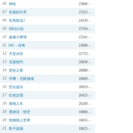
06
神佑
25806
07
失落的方舟
25525
08
生死狙击2
24250
09
BBQ计划
23764
10
超激斗梦境
23541
11
MU：传奇
23008
12
天堂永恒
22755
13
无畏契约
20938
14
堡垒之夜
20888
15
升腾：无限领域
20669
16
烈火战马
20619
17
红色沙漠
20423
18
领地人生
20240
19
黑神话：悟空
18866
20
怪物猎人世界
18655
21
影子战场
18625