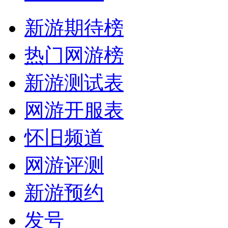
新游期待榜
热门网游榜
新游测试表
网游开服表
怀旧频道
网游评测
新游预约
发号