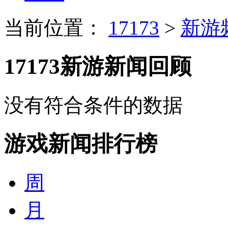
当前位置：
17173
>
新游
17173新游新闻回顾
没有符合条件的数据
游戏新闻排行榜
周
月