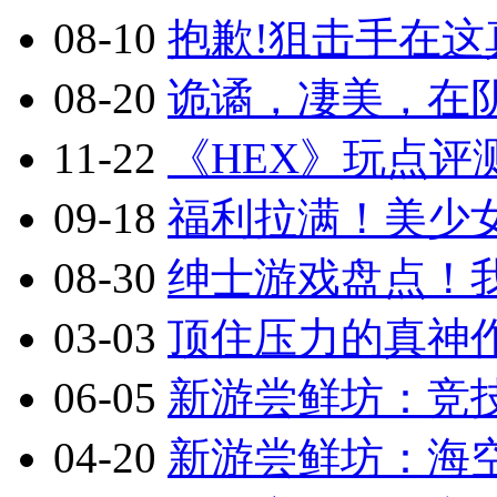
08-10
抱歉!狙击手在这真
08-20
诡谲，凄美，在阴
11-22
《HEX》玩点评
09-18
福利拉满！美少
08-30
绅士游戏盘点！
03-03
顶住压力的真神作
06-05
新游尝鲜坊：竞技
04-20
新游尝鲜坊：海空