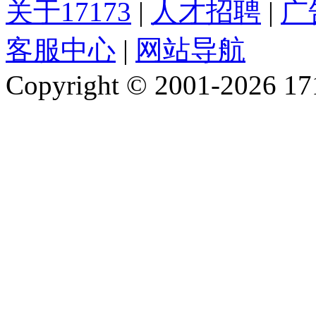
关于17173
|
人才招聘
|
广
客服中心
|
网站导航
Copyright © 2001-2026 1717