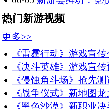
热门新游视频
更多>>
《雷霆行动》游戏宣传
《决斗英雄》游戏宣传
《侵蚀角斗场》抢先测
《战争仪式》新地图龙
《黑色沙漠》新职业决