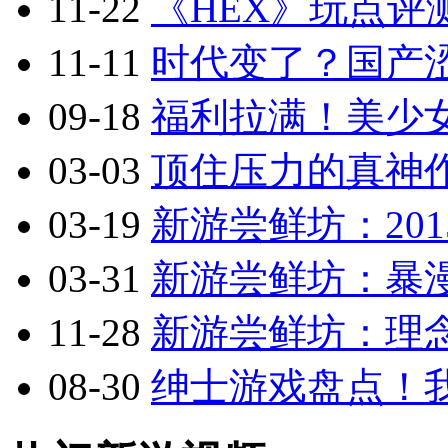
11-22
《HEX》玩点评
11-11
时代变了？国产涩
09-18
福利拉满！美少
03-03
顶住压力的真神作
03-19
新游尝鲜坊：201
03-31
新游尝鲜坊：暴漫乱
11-28
新游尝鲜坊：理念
08-30
绅士游戏盘点！