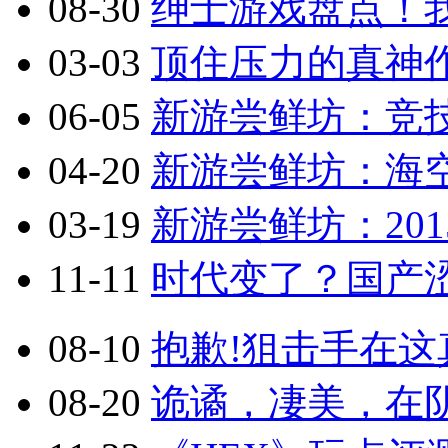
08-30
绅士游戏盘点！
03-03
顶住压力的真神作
06-05
新游尝鲜坊：竞技
04-20
新游尝鲜坊：海空
03-19
新游尝鲜坊：201
11-11
时代变了？国产涩
08-10
抱歉!狙击手在这真
08-20
诡谲，凄美，在阴