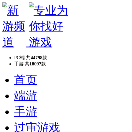
PC端
共
44798
款
手游
共
18097
款
首页
端游
手游
过审游戏