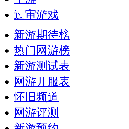
过审游戏
新游期待榜
热门网游榜
新游测试表
网游开服表
怀旧频道
网游评测
新游预约