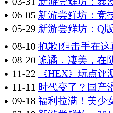
03-31
新游尝鲜坊：暴漫乱
06-05
新游尝鲜坊：竞技
05-29
新游尝鲜坊：Q版2.
08-10
抱歉!狙击手在这真
08-20
诡谲，凄美，在阴
11-22
《HEX》玩点评
11-11
时代变了？国产涩
09-18
福利拉满！美少