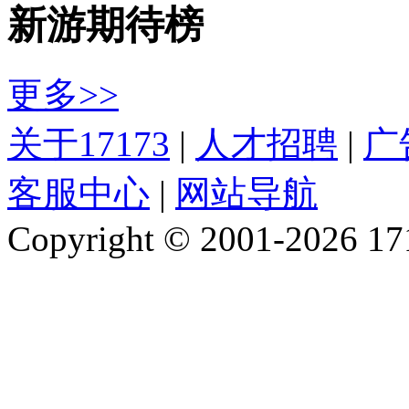
新游期待榜
更多>>
关于17173
|
人才招聘
|
广
客服中心
|
网站导航
Copyright © 2001-2026 1717