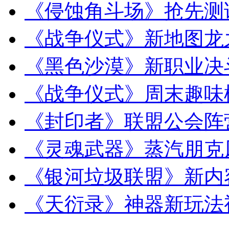
《侵蚀角斗场》抢先测
《战争仪式》新地图龙
《黑色沙漠》新职业决
《战争仪式》周末趣味
《封印者》联盟公会阵
《灵魂武器》蒸汽朋克
《银河垃圾联盟》新内
《天衍录》神器新玩法