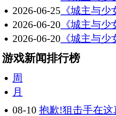
2026-06-25
《城主与少
2026-06-20
《城主与少
2026-06-20
《城主与少
游戏新闻排行榜
周
月
08-10
抱歉!狙击手在这真