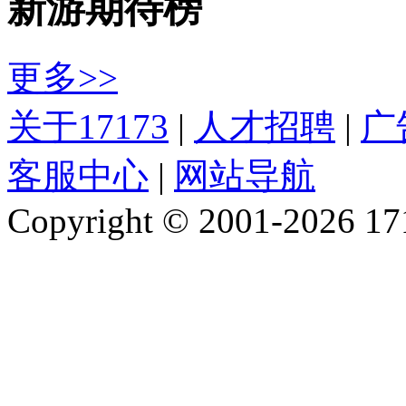
新游期待榜
更多>>
关于17173
|
人才招聘
|
广
客服中心
|
网站导航
Copyright © 2001-2026 1717