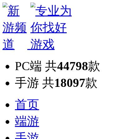
PC端
共
44798
款
手游
共
18097
款
首页
端游
手游