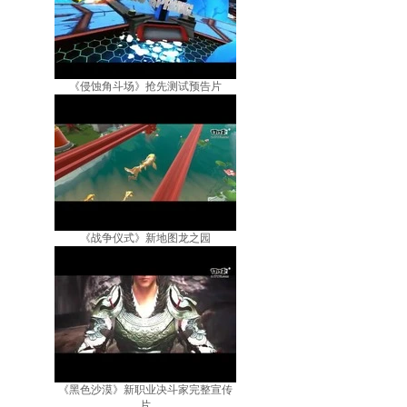
《侵蚀角斗场》抢先测试预告片
《战争仪式》新地图龙之园
《黑色沙漠》新职业决斗家完整宣传
片