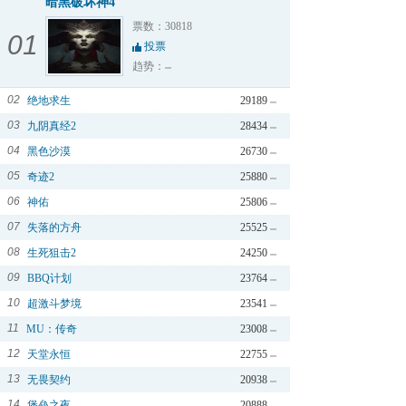
暗黑破坏神4
票数：30818
01
投票
趋势：
02
绝地求生
29189
03
九阴真经2
28434
04
黑色沙漠
26730
05
奇迹2
25880
06
神佑
25806
07
失落的方舟
25525
08
生死狙击2
24250
09
BBQ计划
23764
10
超激斗梦境
23541
11
MU：传奇
23008
12
天堂永恒
22755
13
无畏契约
20938
14
堡垒之夜
20888