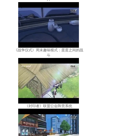
《战争仪式》周末趣味模式：蛋蛋之间的战
斗
《封印者》联盟公会阵营系统