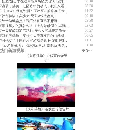
1
08-10
抱歉!狙击手在这真能为所欲为 最好玩的...
2
08-20
诡谲，凄美，在阴暗中的动人，我们来看...
3
11-22
《HEX》玩点评测：原汁原味的集换式卡...
4
09-18
福利拉满！美少女涩涩游戏大盘点
5
08-30
绅士游戏盘点！我不信有直男不想玩！
6
03-03
顶住压力的真神作！《上古卷轴OL》试玩...
7
06-27
一周爆款新游TOP5：美少女经典IP新作来...
8
06-05
新游尝鲜坊：竞技性大于真实性的《战机...
9
11-11
时代变了？国产涩涩游戏是真不怕被冲呀...
10
01-19
新游尝鲜坊：《炽焰帝国2》部队玩法是...
热门新游视频
更多>>
《雷霆行动》游戏宣传介绍
片
《决斗英雄》游戏宣传预告片