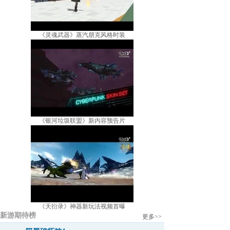
《灵魂武器》蒸汽朋克风格时装
《银河垃圾联盟》新内容预告片
《天衍录》神器新玩法视频首曝
新游期待榜
更多>>