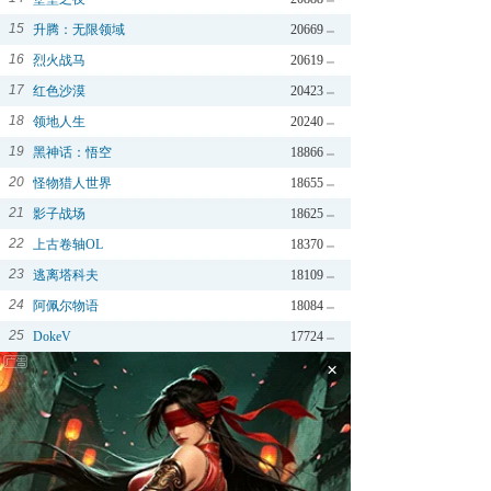
15
升腾：无限领域
20669
16
烈火战马
20619
17
红色沙漠
20423
18
领地人生
20240
19
黑神话：悟空
18866
20
怪物猎人世界
18655
21
影子战场
18625
22
上古卷轴OL
18370
23
逃离塔科夫
18109
24
阿佩尔物语
18084
25
DokeV
17724
×