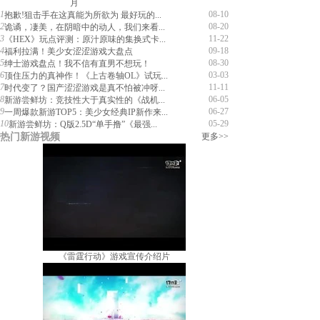
月
1
08-10
抱歉!狙击手在这真能为所欲为 最好玩的...
2
08-20
诡谲，凄美，在阴暗中的动人，我们来看...
3
11-22
《HEX》玩点评测：原汁原味的集换式卡...
4
09-18
福利拉满！美少女涩涩游戏大盘点
5
08-30
绅士游戏盘点！我不信有直男不想玩！
6
03-03
顶住压力的真神作！《上古卷轴OL》试玩...
7
11-11
时代变了？国产涩涩游戏是真不怕被冲呀...
8
06-05
新游尝鲜坊：竞技性大于真实性的《战机...
9
06-27
一周爆款新游TOP5：美少女经典IP新作来...
10
05-29
新游尝鲜坊：Q版2.5D“单手撸”《最强...
热门新游视频
更多>>
《雷霆行动》游戏宣传介绍片