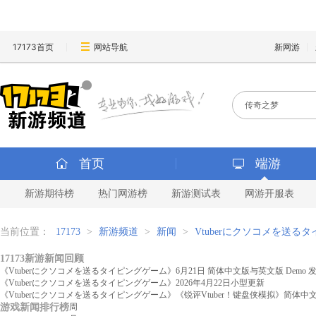
17173首页
网站导航
新网游
首页
端游
新游期待榜
热门网游榜
新游测试表
网游开服表
当前位置：
17173
>
新游频道
>
新闻
>
Vtuberにクソコメを送る
17173新游新闻回顾
《Vtuberにクソコメを送るタイピングゲーム》6月21日 简体中文版与英文版 Demo 
《Vtuberにクソコメを送るタイピングゲーム》2026年4月22日小型更新
《Vtuberにクソコメを送るタイピングゲーム》《锐评Vtuber！键盘侠模拟》简体
游戏新闻排行榜
周