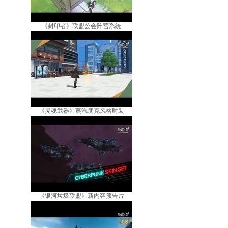
《封印者》联盟公会阵营系统
《灵魂武器》蒸汽朋克风格时装
《银河垃圾联盟》新内容预告片