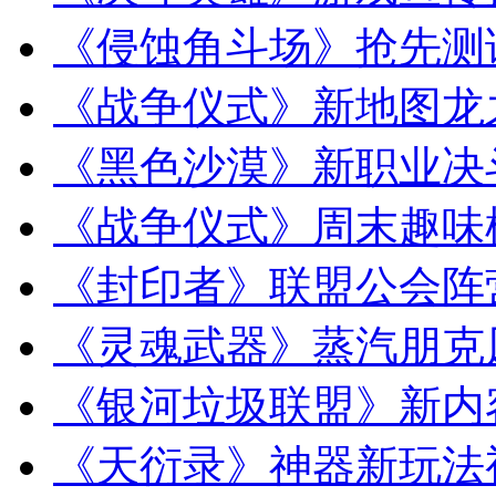
《侵蚀角斗场》抢先测
《战争仪式》新地图龙
《黑色沙漠》新职业决
《战争仪式》周末趣味
《封印者》联盟公会阵
《灵魂武器》蒸汽朋克
《银河垃圾联盟》新内
《天衍录》神器新玩法