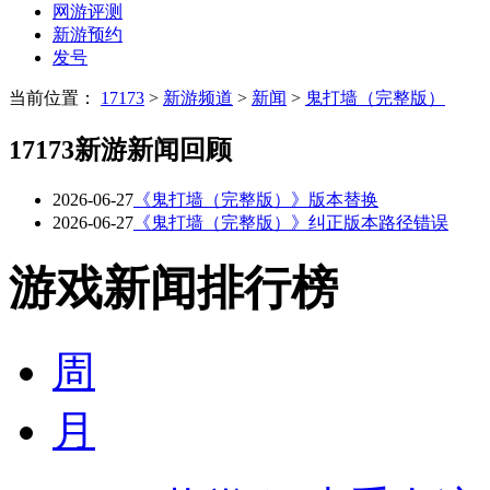
网游评测
新游预约
发号
当前位置：
17173
>
新游频道
>
新闻
>
鬼打墙（完整版）
17173新游新闻回顾
2026-06-27
《鬼打墙（完整版）》版本替换
2026-06-27
《鬼打墙（完整版）》纠正版本路径错误
游戏新闻排行榜
周
月