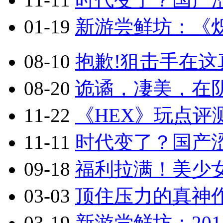
01-19
新游尝鲜坊：《炽
08-10
抱歉!狙击手在这真
08-20
诡谲，凄美，在阴
11-22
《HEX》玩点评
11-11
时代变了？国产涩
09-18
福利拉满！美少
03-03
顶住压力的真神作
03-19
新游尝鲜坊：201