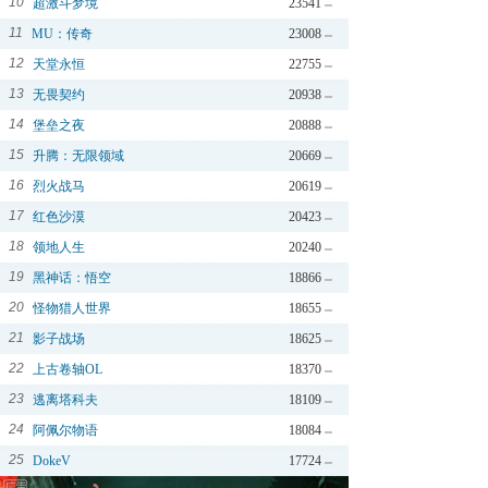
10
超激斗梦境
23541
11
MU：传奇
23008
12
天堂永恒
22755
13
无畏契约
20938
14
堡垒之夜
20888
15
升腾：无限领域
20669
16
烈火战马
20619
17
红色沙漠
20423
18
领地人生
20240
19
黑神话：悟空
18866
20
怪物猎人世界
18655
21
影子战场
18625
22
上古卷轴OL
18370
23
逃离塔科夫
18109
24
阿佩尔物语
18084
25
DokeV
17724