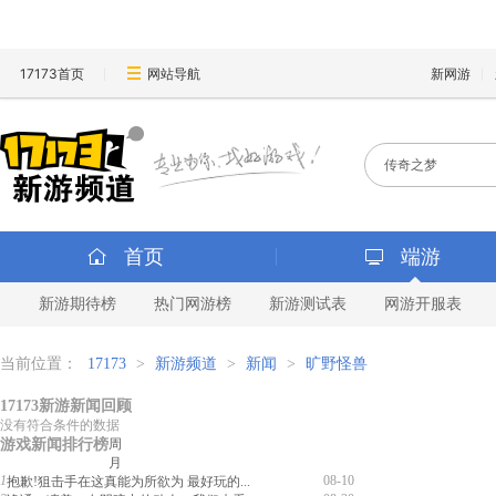
17173首页
网站导航
新网游
首页
端游
新游期待榜
热门网游榜
新游测试表
网游开服表
当前位置：
17173
>
新游频道
>
新闻
>
旷野怪兽
17173新游新闻回顾
没有符合条件的数据
游戏新闻排行榜
周
月
1
08-10
抱歉!狙击手在这真能为所欲为 最好玩的...