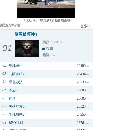
《天衍录》神器新玩法视频首曝
新游期待榜
更多>>
暗黑破坏神4
票数：30818
01
投票
趋势：
02
绝地求生
29189
03
九阴真经2
28434
04
黑色沙漠
26730
05
奇迹2
25880
06
神佑
25806
07
失落的方舟
25525
08
生死狙击2
24250
09
BBQ计划
23764