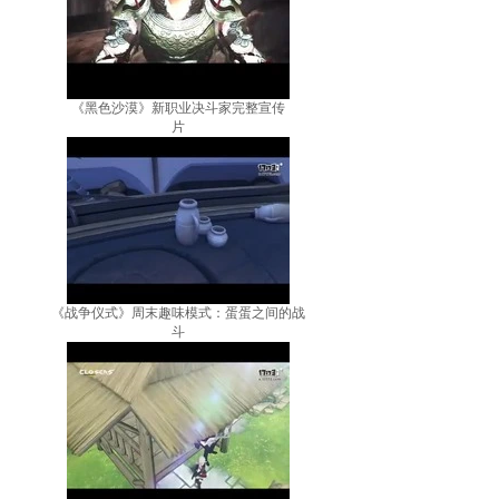
《黑色沙漠》新职业决斗家完整宣传
片
《战争仪式》周末趣味模式：蛋蛋之间的战
斗