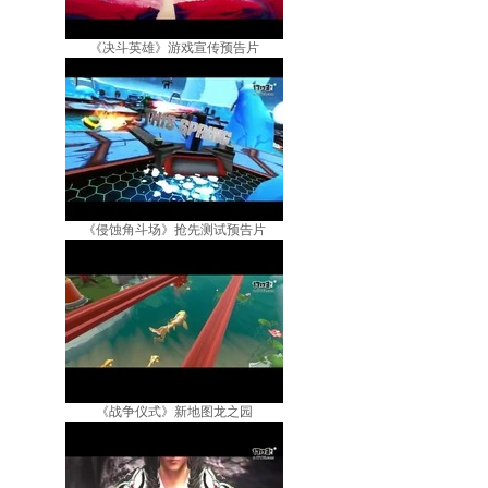
《决斗英雄》游戏宣传预告片
《侵蚀角斗场》抢先测试预告片
《战争仪式》新地图龙之园