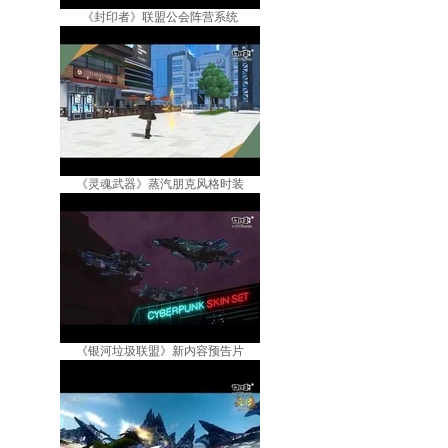
《封印者》联盟公会阵营系统
《灵魂武器》蒸汽朋克风格时装
《银河垃圾联盟》新内容预告片