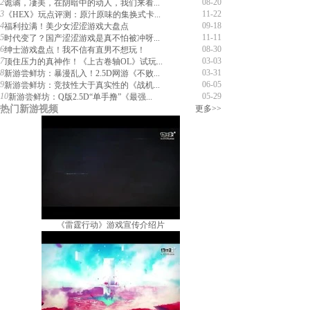
2
08-20
诡谲，凄美，在阴暗中的动人，我们来看...
3
11-22
《HEX》玩点评测：原汁原味的集换式卡...
4
09-18
福利拉满！美少女涩涩游戏大盘点
5
11-11
时代变了？国产涩涩游戏是真不怕被冲呀...
6
08-30
绅士游戏盘点！我不信有直男不想玩！
7
03-03
顶住压力的真神作！《上古卷轴OL》试玩...
8
03-31
新游尝鲜坊：暴漫乱入！2.5D网游《不败...
9
06-05
新游尝鲜坊：竞技性大于真实性的《战机...
10
05-29
新游尝鲜坊：Q版2.5D“单手撸”《最强...
热门新游视频
更多>>
《雷霆行动》游戏宣传介绍片