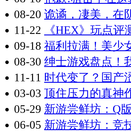
08-20
诡谲，凄美，在阴
11-22
《HEX》玩点评
09-18
福利拉满！美少
08-30
绅士游戏盘点！
11-11
时代变了？国产涩
03-03
顶住压力的真神作
05-29
新游尝鲜坊：Q版2.
06-05
新游尝鲜坊：竞技