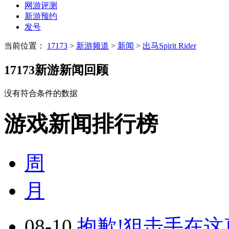
网游评测
新游预约
发号
当前位置：
17173
>
新游频道
>
新闻
>
出马Spirit Rider
17173新游新闻回顾
没有符合条件的数据
游戏新闻排行榜
周
月
08-10
抱歉!狙击手在这真