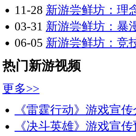
11-28
新游尝鲜坊：理念
03-31
新游尝鲜坊：暴漫乱
06-05
新游尝鲜坊：竞技
热门新游视频
更多>>
《雷霆行动》游戏宣传
《决斗英雄》游戏宣传