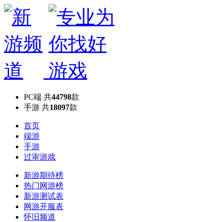
PC端
共
44798
款
手游
共
18097
款
首页
端游
手游
过审游戏
新游期待榜
热门网游榜
新游测试表
网游开服表
怀旧频道