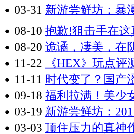
03-31
新游尝鲜坊：暴漫乱
08-10
抱歉!狙击手在这真
08-20
诡谲，凄美，在阴
11-22
《HEX》玩点评
11-11
时代变了？国产涩
09-18
福利拉满！美少
03-19
新游尝鲜坊：201
03-03
顶住压力的真神作