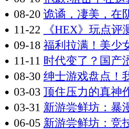
08-20
诡谲，凄美，在阴
11-22
《HEX》玩点评
09-18
福利拉满！美少
11-11
时代变了？国产涩
08-30
绅士游戏盘点！
03-03
顶住压力的真神作
03-31
新游尝鲜坊：暴漫乱
06-05
新游尝鲜坊：竞技