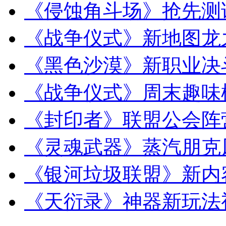
《侵蚀角斗场》抢先测
《战争仪式》新地图龙
《黑色沙漠》新职业决
《战争仪式》周末趣味
《封印者》联盟公会阵
《灵魂武器》蒸汽朋克
《银河垃圾联盟》新内
《天衍录》神器新玩法