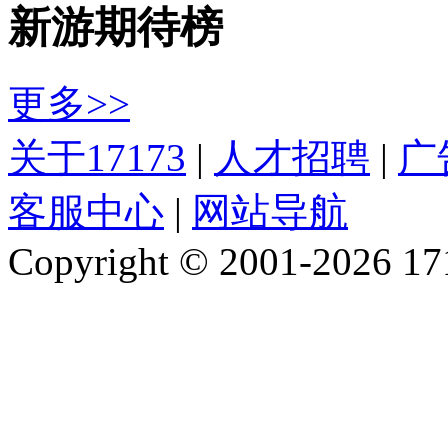
新游期待榜
更多>>
关于17173
|
人才招聘
|
广
客服中心
|
网站导航
Copyright © 2001-2026 1717