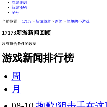
网游评测
新游预约
发号
当前位置：
17173
>
新游频道
>
新闻
>
简单的小游戏
17173新游新闻回顾
没有符合条件的数据
游戏新闻排行榜
周
月
08-10
抱歉!狙击手在这真