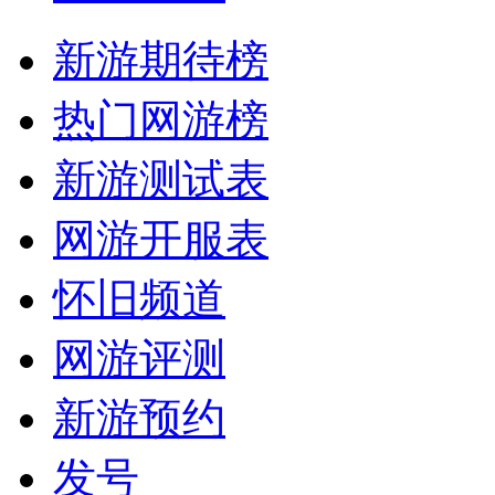
新游期待榜
热门网游榜
新游测试表
网游开服表
怀旧频道
网游评测
新游预约
发号