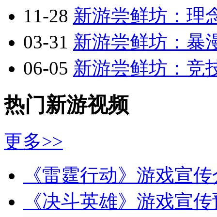
11-28
新游尝鲜坊：理念
03-31
新游尝鲜坊：暴漫乱
06-05
新游尝鲜坊：竞技
热门新游视频
更多>>
《雷霆行动》游戏宣传
《决斗英雄》游戏宣传