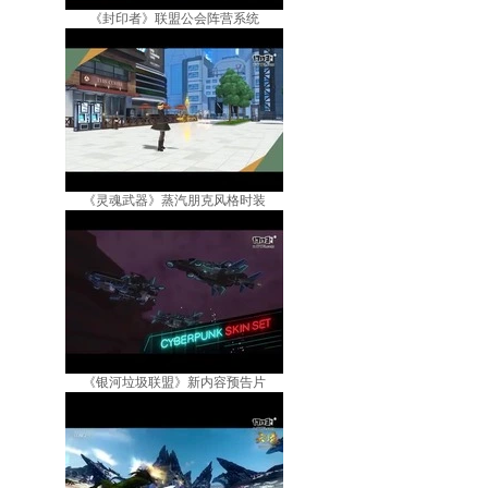
《封印者》联盟公会阵营系统
《灵魂武器》蒸汽朋克风格时装
《银河垃圾联盟》新内容预告片