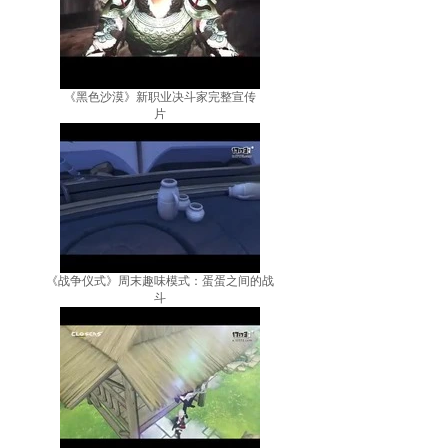
《黑色沙漠》新职业决斗家完整宣传
片
《战争仪式》周末趣味模式：蛋蛋之间的战
斗