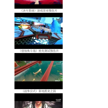
《决斗英雄》游戏宣传预告片
《侵蚀角斗场》抢先测试预告片
《战争仪式》新地图龙之园