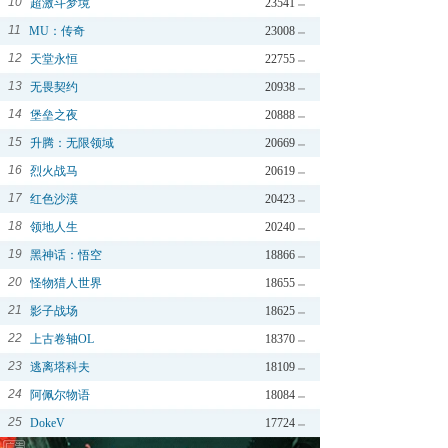
10
超激斗梦境
23541
11
MU：传奇
23008
12
天堂永恒
22755
13
无畏契约
20938
14
堡垒之夜
20888
15
升腾：无限领域
20669
16
烈火战马
20619
17
红色沙漠
20423
18
领地人生
20240
19
黑神话：悟空
18866
20
怪物猎人世界
18655
21
影子战场
18625
22
上古卷轴OL
18370
23
逃离塔科夫
18109
24
阿佩尔物语
18084
25
DokeV
17724