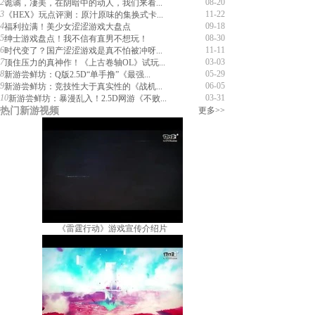
2
08-20
诡谲，凄美，在阴暗中的动人，我们来看...
3
11-22
《HEX》玩点评测：原汁原味的集换式卡...
4
09-18
福利拉满！美少女涩涩游戏大盘点
5
08-30
绅士游戏盘点！我不信有直男不想玩！
6
11-11
时代变了？国产涩涩游戏是真不怕被冲呀...
7
03-03
顶住压力的真神作！《上古卷轴OL》试玩...
8
05-29
新游尝鲜坊：Q版2.5D“单手撸”《最强...
9
06-05
新游尝鲜坊：竞技性大于真实性的《战机...
10
03-31
新游尝鲜坊：暴漫乱入！2.5D网游《不败...
热门新游视频
更多>>
《雷霆行动》游戏宣传介绍片