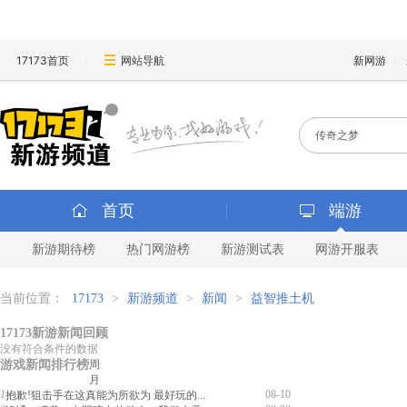
17173首页
网站导航
新网游
首页
端游
新游期待榜
热门网游榜
新游测试表
网游开服表
当前位置：
17173
>
新游频道
>
新闻
>
益智推土机
17173新游新闻回顾
没有符合条件的数据
游戏新闻排行榜
周
月
1
08-10
抱歉!狙击手在这真能为所欲为 最好玩的...