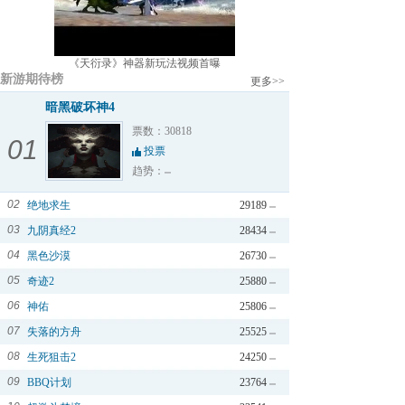
《天衍录》神器新玩法视频首曝
新游期待榜
更多>>
暗黑破坏神4
票数：30818
01
投票
趋势：
02
绝地求生
29189
03
九阴真经2
28434
04
黑色沙漠
26730
05
奇迹2
25880
06
神佑
25806
07
失落的方舟
25525
08
生死狙击2
24250
09
BBQ计划
23764