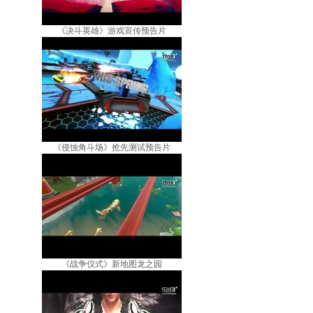
《决斗英雄》游戏宣传预告片
《侵蚀角斗场》抢先测试预告片
《战争仪式》新地图龙之园