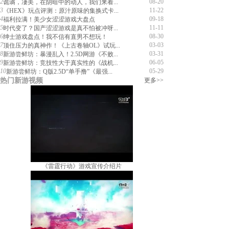
2
08-20
诡谲，凄美，在阴暗中的动人，我们来看...
3
11-22
《HEX》玩点评测：原汁原味的集换式卡...
4
09-18
福利拉满！美少女涩涩游戏大盘点
5
11-11
时代变了？国产涩涩游戏是真不怕被冲呀...
6
08-30
绅士游戏盘点！我不信有直男不想玩！
7
03-03
顶住压力的真神作！《上古卷轴OL》试玩...
8
03-31
新游尝鲜坊：暴漫乱入！2.5D网游《不败...
9
06-05
新游尝鲜坊：竞技性大于真实性的《战机...
10
05-29
新游尝鲜坊：Q版2.5D“单手撸”《最强...
热门新游视频
更多>>
《雷霆行动》游戏宣传介绍片