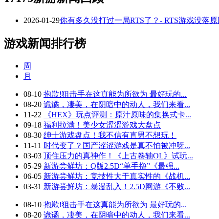
2026-01-29
你有多久没打过一局RTS了？- RTS游戏没落
游戏新闻排行榜
周
月
08-10
抱歉!狙击手在这真能为所欲为 最好玩的...
08-20
诡谲，凄美，在阴暗中的动人，我们来看...
11-22
《HEX》玩点评测：原汁原味的集换式卡...
09-18
福利拉满！美少女涩涩游戏大盘点
08-30
绅士游戏盘点！我不信有直男不想玩！
11-11
时代变了？国产涩涩游戏是真不怕被冲呀...
03-03
顶住压力的真神作！《上古卷轴OL》试玩...
05-29
新游尝鲜坊：Q版2.5D“单手撸”《最强...
06-05
新游尝鲜坊：竞技性大于真实性的《战机...
03-31
新游尝鲜坊：暴漫乱入！2.5D网游《不败...
08-10
抱歉!狙击手在这真能为所欲为 最好玩的...
08-20
诡谲，凄美，在阴暗中的动人，我们来看...