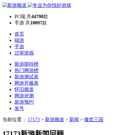
PC端
共
44798
款
手游
共
18097
款
首页
端游
手游
过审游戏
新游期待榜
热门网游榜
新游测试表
网游开服表
怀旧频道
网游评测
新游预约
发号
当前位置：
17173
>
新游频道
>
新闻
>
傲世三国
17173新游新闻回顾