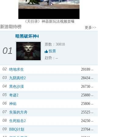
《天衍录》神器新玩法视频首曝
新游期待榜
更多>>
暗黑破坏神4
票数：30818
01
投票
趋势：
02
绝地求生
29189
03
九阴真经2
28434
04
黑色沙漠
26730
05
奇迹2
25880
06
神佑
25806
07
失落的方舟
25525
08
生死狙击2
24250
09
BBQ计划
23764