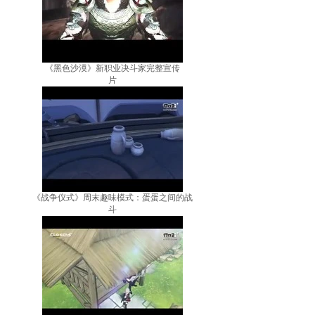
《黑色沙漠》新职业决斗家完整宣传
片
《战争仪式》周末趣味模式：蛋蛋之间的战
斗