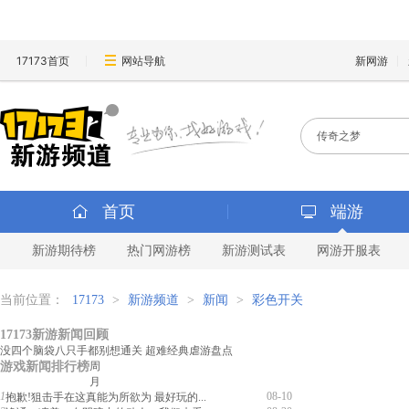
17173首页
网站导航
新网游
首页
端游
新游期待榜
热门网游榜
新游测试表
网游开服表
当前位置：
17173
>
新游频道
>
新闻
>
彩色开关
17173新游新闻回顾
没四个脑袋八只手都别想通关 超难经典虐游盘点
游戏新闻排行榜
周
月
1
08-10
抱歉!狙击手在这真能为所欲为 最好玩的...