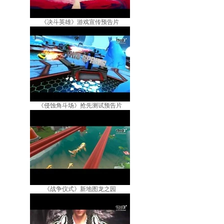
《决斗英雄》游戏宣传预告片
《侵蚀角斗场》抢先测试预告片
《战争仪式》新地图龙之园