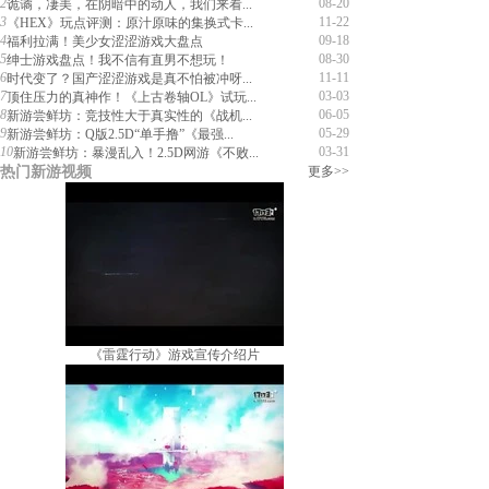
2
08-20
诡谲，凄美，在阴暗中的动人，我们来看...
3
11-22
《HEX》玩点评测：原汁原味的集换式卡...
4
09-18
福利拉满！美少女涩涩游戏大盘点
5
08-30
绅士游戏盘点！我不信有直男不想玩！
6
11-11
时代变了？国产涩涩游戏是真不怕被冲呀...
7
03-03
顶住压力的真神作！《上古卷轴OL》试玩...
8
06-05
新游尝鲜坊：竞技性大于真实性的《战机...
9
05-29
新游尝鲜坊：Q版2.5D“单手撸”《最强...
10
03-31
新游尝鲜坊：暴漫乱入！2.5D网游《不败...
热门新游视频
更多>>
《雷霆行动》游戏宣传介绍片