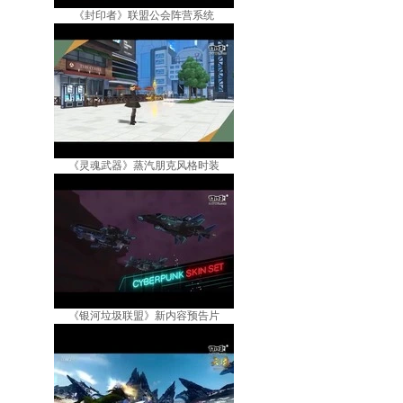
《封印者》联盟公会阵营系统
《灵魂武器》蒸汽朋克风格时装
《银河垃圾联盟》新内容预告片