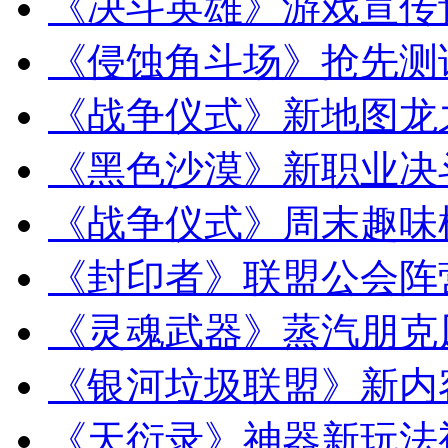
《决斗英雄》游戏宣传
《侵蚀角斗场》抢先测
《战争仪式》新地图龙
《黑色沙漠》新职业决
《战争仪式》周末趣味
《封印者》联盟公会阵
《灵魂武器》蒸汽朋克
《银河垃圾联盟》新内
《天衍录》神器新玩法