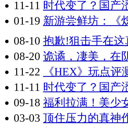
11-11
时代变了？国产涩
01-19
新游尝鲜坊：《炽
08-10
抱歉!狙击手在这真
08-20
诡谲，凄美，在阴
11-22
《HEX》玩点评
11-11
时代变了？国产涩
09-18
福利拉满！美少
03-03
顶住压力的真神作