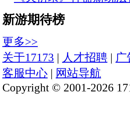
新游期待榜
更多>>
关于17173
|
人才招聘
|
广
客服中心
|
网站导航
Copyright © 2001-2026 1717